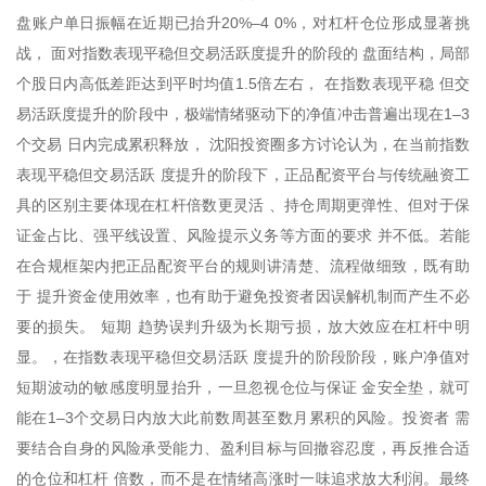
盘账户单日振幅在近期已抬升20%–4 0%，对杠杆仓位形成显著挑
战， 面对指数表现平稳但交易活跃度提升的阶段的 盘面结构，局部
个股日内高低差距达到平时均值1.5倍左右， 在指数表现平稳 但交
易活跃度提升的阶段中，极端情绪驱动下的净值冲击普遍出现在1–3
个交易 日内完成累积释放， 沈阳投资圈多方讨论认为，在当前指数
表现平稳但交易活跃 度提升的阶段下，正品配资平台与传统融资工
具的区别主要体现在杠杆倍数更灵活 、持仓周期更弹性、但对于保
证金占比、强平线设置、风险提示义务等方面的要求 并不低。若能
在合规框架内把正品配资平台的规则讲清楚、流程做细致，既有助
于 提升资金使用效率，也有助于避免投资者因误解机制而产生不必
要的损失。 短期 趋势误判升级为长期亏损，放大效应在杠杆中明
显。，在指数表现平稳但交易活跃 度提升的阶段阶段，账户净值对
短期波动的敏感度明显抬升，一旦忽视仓位与保证 金安全垫，就可
能在1–3个交易日内放大此前数周甚至数月累积的风险。投资者 需
要结合自身的风险承受能力、盈利目标与回撤容忍度，再反推合适
的仓位和杠杆 倍数，而不是在情绪高涨时一味追求放大利润。最终