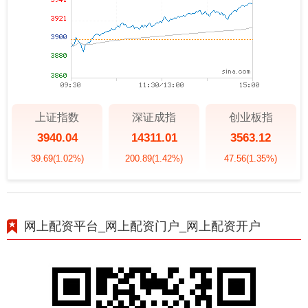
上证指数
深证成指
创业板指
3940.04
14311.01
3563.12
39.69
(1.02%)
200.89
(1.42%)
47.56
(1.35%)
网上配资平台_网上配资门户_网上配资开户