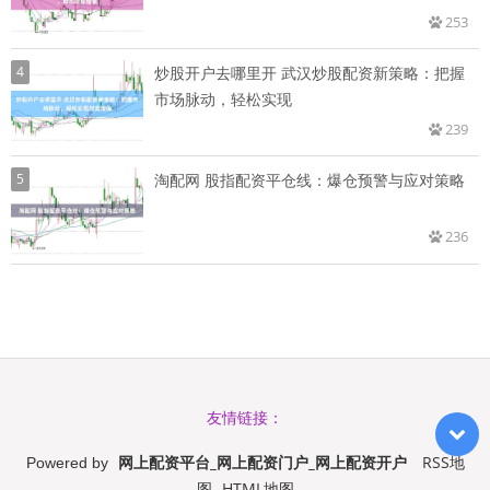
253
4
炒股开户去哪里开 武汉炒股配资新策略：把握
市场脉动，轻松实现
239
5
淘配网 股指配资平仓线：爆仓预警与应对策略
236
友情链接：
网上配资平台_网上配资门户_网上配资开户
RSS地
Powered by
图
HTML地图