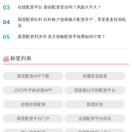
03
在线配资平台 股份配资安全吗？风险大不大？
期货配资杠杆 杠杆账户选择杨方配资开户，享受更多投资机
04
会
05
股票配资判决书 东方策略配资手续费如何计算？
标签列表
期货配资APP下载
在哪里选股票
2025年手机炒股APP
国家最认可的配资平台
炒股炒股配资
股票投资
期货配资平台门户
全国配资平台排名