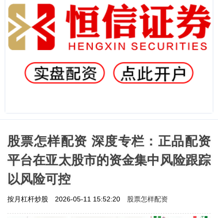
股票怎样配资 深度专栏：正品配资
平台在亚太股市的资金集中风险跟踪
以风险可控
股票怎样配资
按月杠杆炒股
2026-05-11 15:52:20