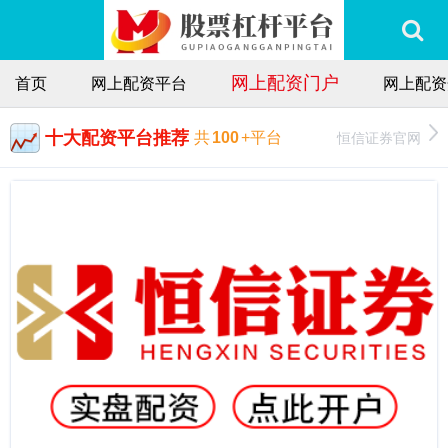
网上配资门户
首页
网上配资平台
网上配资
十大配资平台推荐
恒信证券官网
共
100
+平台