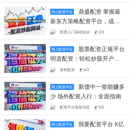
鼎盛配资 掌握最
网上配资平台
新东方策略配资平台，成功
投资不再难
股票入门基础知识
119
股票配资正规平台
网上配资平台
明道配资：轻松炒股开户，
快速实现财富增值
掌柜配资
143
新债中一签能赚多
网上配资平台
少 场外配资入行：全面指南
配资平台最新消息
102
我要配资平台 K亿
网上配资平台