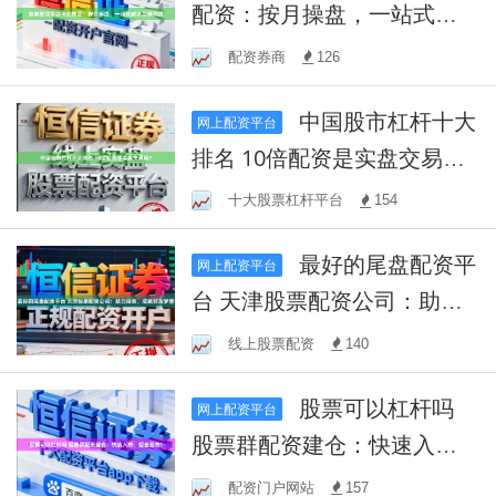
配资：按月操盘，一站式解
决品质问题
配资券商
126
中国股市杠杆十大
网上配资平台
排名 10倍配资是实盘交易
吗？
十大股票杠杆平台
154
最好的尾盘配资平
网上配资平台
台 天津股票配资公司：助力
投资，成就财富梦想
线上股票配资
140
股票可以杠杆吗
网上配资平台
股票群配资建仓：快速入
市，掘金股市！
配资门户网站
157