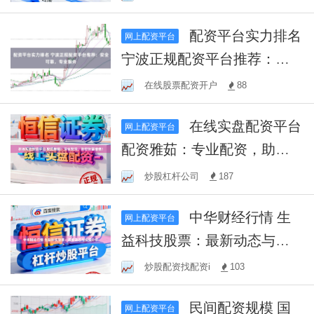
配资平台实力排名
网上配资平台
宁波正规配资平台推荐：安
全可靠，专业服务
在线股票配资开户
88
在线实盘配资平台
网上配资平台
配资雅茹：专业配资，助您
财富增值！
炒股杠杆公司
187
中华财经行情 生
网上配资平台
益科技股票：最新动态与投
资分析
炒股配资找配资i
103
民间配资规模 国
网上配资平台