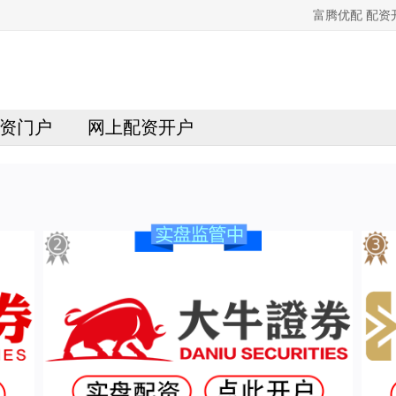
富腾优配 配
资门户
网上配资开户