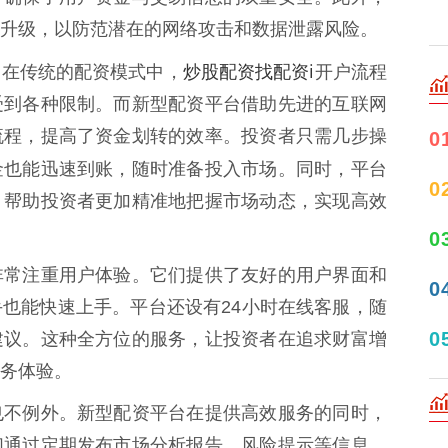
升级，以防范潜在的网络攻击和数据泄露风险。
炒股配资找配资i
。在传统的配资模式中，
开户流程
受到各种限制。而新型配资平台借助先进的互联网
流程，提高了资金划转的效率。投资者只需几步操
0
金也能迅速到账，随时准备投入市场。同时，平台
0
，帮助投资者更加精准地把握市场动态，实现高效
0
非常注重用户体验。它们提供了友好的用户界面和
0
也能快速上手。平台还设有24小时在线客服，随
0
建议。这种全方位的服务，让投资者在追求财富增
务体验。
也不例外。新型配资平台在提供高效服务的同时，
们通过定期发布市场分析报告、风险提示等信息，