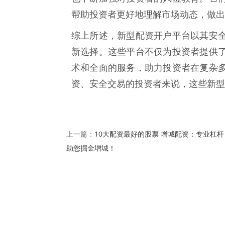
帮助投资者更好地理解市场动态，做出
综上所述，新型配资开户平台以其安
新选择。这些平台不仅为投资者提供
术和全面的服务，助力投资者在复杂
资、安全交易的投资者来说，这些新型
10大配资最好的股票 增城配资：专业杠杆
上一篇：
助您掘金增城！