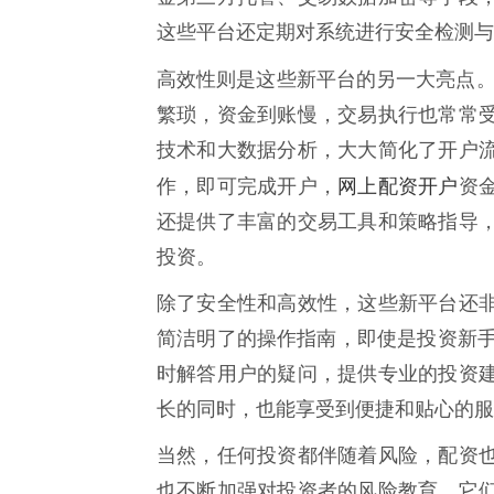
这些平台还定期对系统进行安全检测与
高效性则是这些新平台的另一大亮点
繁琐，资金到账慢，交易执行也常常
技术和大数据分析，大大简化了开户
网上配资开户
作，即可完成开户，
资
还提供了丰富的交易工具和策略指导
投资。
除了安全性和高效性，这些新平台还
简洁明了的操作指南，即使是投资新手
时解答用户的疑问，提供专业的投资
长的同时，也能享受到便捷和贴心的服
当然，任何投资都伴随着风险，配资
也不断加强对投资者的风险教育。它