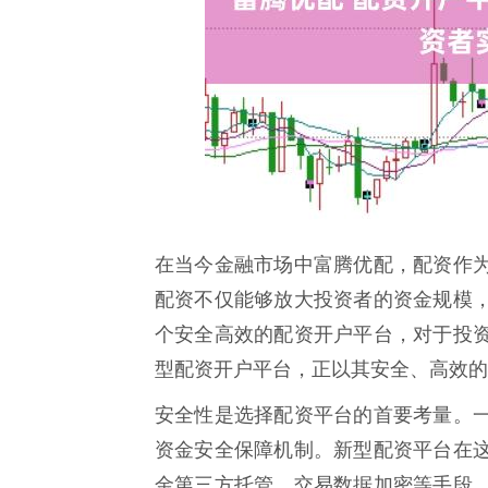
在当今金融市场中富腾优配，配资作
配资不仅能够放大投资者的资金规模
个安全高效的配资开户平台，对于投
型配资开户平台，正以其安全、高效的
安全性是选择配资平台的首要考量。
资金安全保障机制。新型配资平台在
金第三方托管、交易数据加密等手段