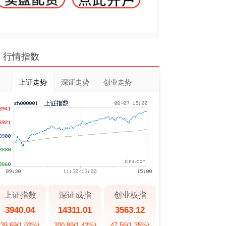
行情指数
上证走势
深证走势
创业走势
上证指数
深证成指
创业板指
3940.04
14311.01
3563.12
39.69
(1.02%)
200.89
(1.42%)
47.56
(1.35%)