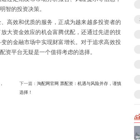
明智的投资决策。
全、高效和优质的服务，正成为越来越多投资者的
了放大资金效应的机会富腾优配，还通过先进的技
多变的金融市场中实现财富增长。对于追求高效投
配资平台无疑是一个值得考虑的选择。
，
淘配网官网 票配资：机遇与风险并存，谨慎
下一篇：
选择！