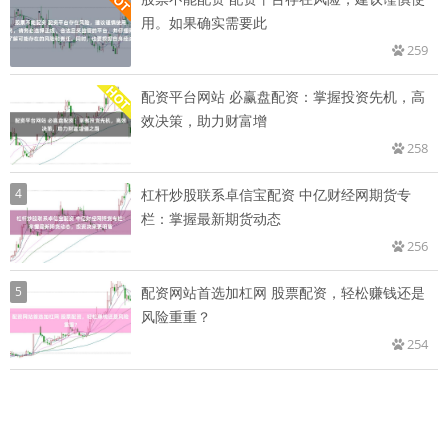
用。如果确实需要此
259
配资平台网站 必赢盘配资：掌握投资先机，高
效决策，助力财富增
258
4
杠杆炒股联系卓信宝配资 中亿财经网期货专
栏：掌握最新期货动态
256
5
配资网站首选加杠网 股票配资，轻松赚钱还是
风险重重？
254