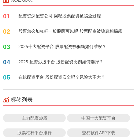
01
配资资深配资公司 揭秘股票配资被骗全过程
02
股票怎么加杠杆一般股民可以吗 股票配资被骗真相揭露
03
2025十大配资平台 股票配资被骗钱如何维权？
04
2025 配资炒股平台 股份配资比例如何选择？
05
在线配资平台 股份配资安全吗？风险大不大？
标签列表
主力配资炒股
中国十大配资平台
股票杠杆平台排行
交易软件APP下载