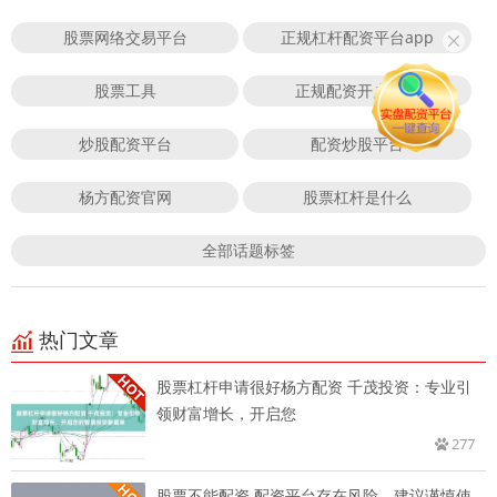
股票网络交易平台
正规杠杆配资平台app
股票工具
正规配资开户平台
炒股配资平台
配资炒股平台
杨方配资官网
股票杠杆是什么
全部话题标签
热门文章
股票杠杆申请很好杨方配资 千茂投资：专业引
领财富增长，开启您
277
股票不能配资 配资平台存在风险，建议谨慎使