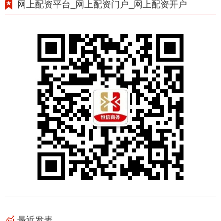
网上配资平台_网上配资门户_网上配资开户
最近发表