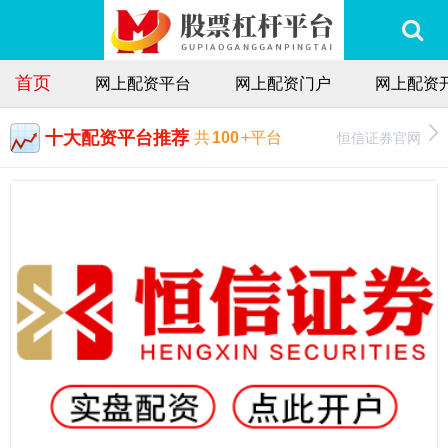
首页
网上配资平台
网上配资门户
网上配资
十大配资平台推荐
恒信证券官网
共
100
+平台