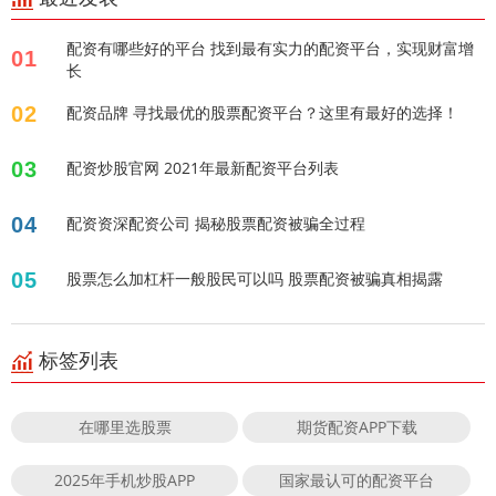
配资有哪些好的平台 找到最有实力的配资平台，实现财富增
01
长
02
配资品牌 寻找最优的股票配资平台？这里有最好的选择！
03
配资炒股官网 2021年最新配资平台列表
04
配资资深配资公司 揭秘股票配资被骗全过程
05
股票怎么加杠杆一般股民可以吗 股票配资被骗真相揭露
标签列表
在哪里选股票
期货配资APP下载
2025年手机炒股APP
国家最认可的配资平台