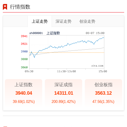
行情指数
上证走势
深证走势
创业走势
上证指数
深证成指
创业板指
3940.04
14311.01
3563.12
39.69
(1.02%)
200.89
(1.42%)
47.56
(1.35%)