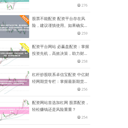
您
276
股票不能配资 配资平台存在风
险，建议谨慎使用。如果确实需
要此
259
配资平台网站 必赢盘配资：掌握
投资先机，高效决策，助力财富
增
258
杠杆炒股联系卓信宝配资 中亿财
经网期货专栏：掌握最新期货动
态
256
配资网站首选加杠网 股票配资，
轻松赚钱还是风险重重？
254