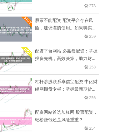
您
278
股票不能配资 配资平台存在风
险，建议谨慎使用。如果确实需
要此
259
配资平台网站 必赢盘配资：掌握
投资先机，高效决策，助力财富
增
258
杠杆炒股联系卓信宝配资 中亿财
经网期货专栏：掌握最新期货动
态
256
配资网站首选加杠网 股票配资，
轻松赚钱还是风险重重？
254