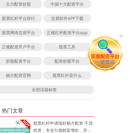
主力配资炒股
中国十大配资平台
股票杠杆平台排行
交易软件APP下载
股票网络交易平台
正规杠杆配资平台app
正规配资开户平台
股票工具
炒股配资平台
配资炒股平台
杨方配资官网
股票杠杆是什么
全部话题标签
热门文章
股票杠杆申请很好杨方配资 千茂
投资：专业引领财富增长，开启