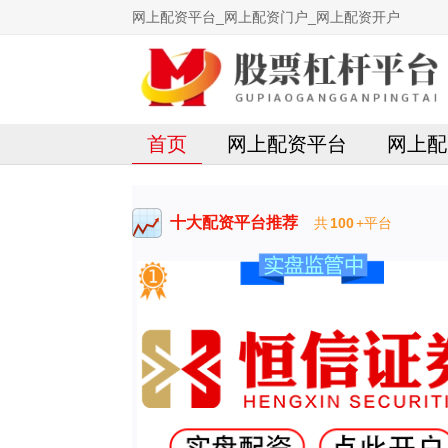
网上配资平台_网上配资门户_网上配资开户
首页
网上配资平台
网上配
十大配资平台推荐
共
100
+平台