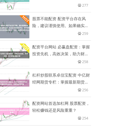
您
277
股票不能配资 配资平台存在风
险，建议谨慎使用。如果确实需
要此
259
配资平台网站 必赢盘配资：掌握
投资先机，高效决策，助力财富
增
258
杠杆炒股联系卓信宝配资 中亿财
经网期货专栏：掌握最新期货动
态
256
配资网站首选加杠网 股票配资，
轻松赚钱还是风险重重？
254