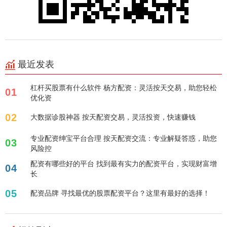
最近发表
杠杆买股票有什么软件 杨方配资：灵活按天交易，助您轻松
01
优化资
02
大数据诊股神器 按天配资交易，灵活投资，快速赚钱
专业配资绅宝平台合理 按天配资交流：专业解疑答惑，助您
03
风险控
配资有哪些好的平台 找到最有实力的配资平台，实现财富增
04
长
05
配资品牌 寻找最优的股票配资平台？这里有最好的选择！