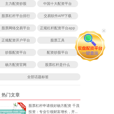
主力配资炒股
中国十大配资平台
股票杠杆平台排行
交易软件APP下载
股票网络交易平台
正规杠杆配资平台app
正规配资开户平台
股票工具
炒股配资平台
配资炒股平台
杨方配资官网
股票杠杆是什么
全部话题标签
热门文章
股票杠杆申请很好杨方配资 千茂
投资：专业引领财富增长，开启