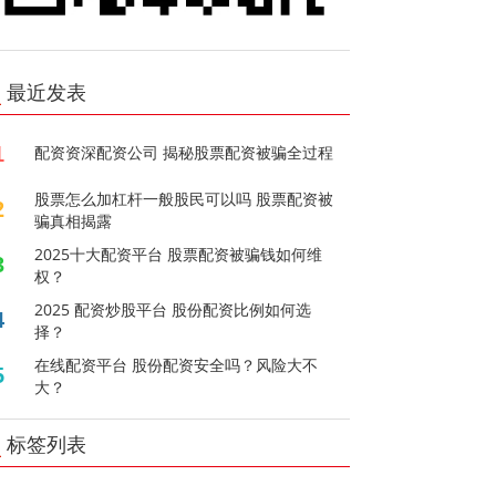
最近发表
1
配资资深配资公司 揭秘股票配资被骗全过程
股票怎么加杠杆一般股民可以吗 股票配资被
2
骗真相揭露
2025十大配资平台 股票配资被骗钱如何维
3
权？
2025 配资炒股平台 股份配资比例如何选
4
择？
在线配资平台 股份配资安全吗？风险大不
5
大？
标签列表