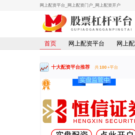
网上配资平台_网上配资门户_网上配资开户
首页
网上配资平台
网上配
十大配资平台推荐
共
100
+平台