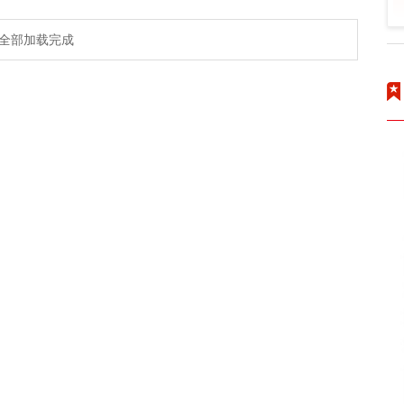
全部加载完成