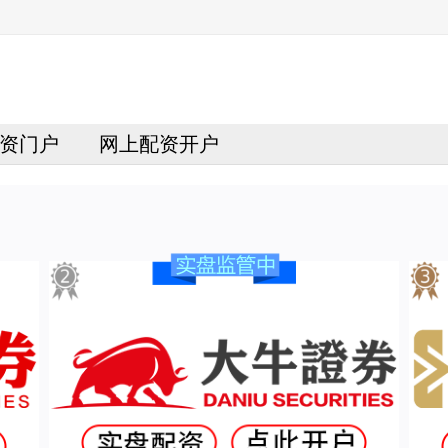
资门户
网上配资开户