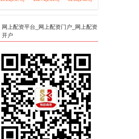
网上配资平台_网上配资门户_网上配资
开户