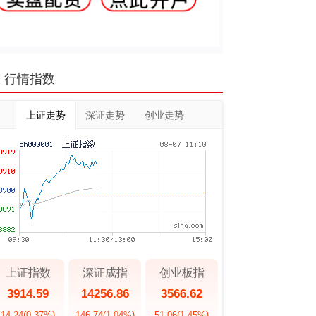
行情指数
上证走势
深证走势
创业走势
上证指数
深证成指
创业板指
3914.59
14256.86
3566.62
14.24
(0.37%)
146.74
(1.04%)
51.06
(1.45%)