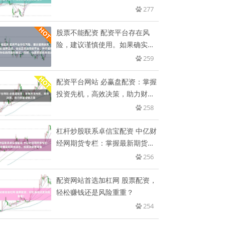
您
277
股票不能配资 配资平台存在风
险，建议谨慎使用。如果确实需
要此
259
配资平台网站 必赢盘配资：掌握
投资先机，高效决策，助力财富
增
258
杠杆炒股联系卓信宝配资 中亿财
经网期货专栏：掌握最新期货动
态
256
配资网站首选加杠网 股票配资，
轻松赚钱还是风险重重？
254