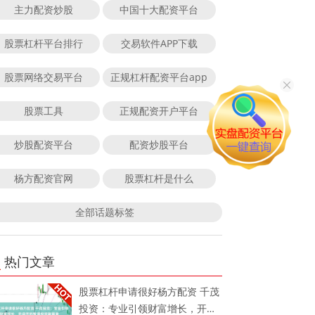
主力配资炒股
中国十大配资平台
股票杠杆平台排行
交易软件APP下载
股票网络交易平台
正规杠杆配资平台app
股票工具
正规配资开户平台
炒股配资平台
配资炒股平台
杨方配资官网
股票杠杆是什么
全部话题标签
热门文章
股票杠杆申请很好杨方配资 千茂
投资：专业引领财富增长，开启