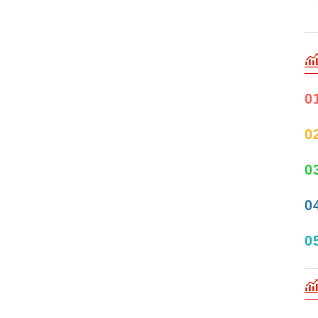
0
0
0
0
0