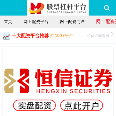
网上配资
首页
网上配资平台
网上配资门户
十大配资平台推荐
恒信证券官网
共
100
+平台