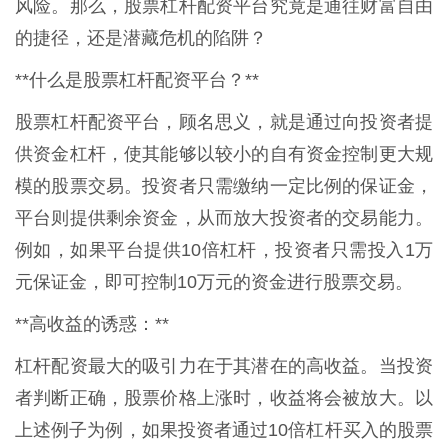
风险。那么，股票杠杆配资平台究竟是通往财富自由
的捷径，还是潜藏危机的陷阱？
**什么是股票杠杆配资平台？**
股票杠杆配资平台，顾名思义，就是通过向投资者提
供资金杠杆，使其能够以较小的自有资金控制更大规
模的股票交易。投资者只需缴纳一定比例的保证金，
平台则提供剩余资金，从而放大投资者的交易能力。
例如，如果平台提供10倍杠杆，投资者只需投入1万
元保证金，即可控制10万元的资金进行股票交易。
**高收益的诱惑：**
杠杆配资最大的吸引力在于其潜在的高收益。当投资
者判断正确，股票价格上涨时，收益将会被放大。以
上述例子为例，如果投资者通过10倍杠杆买入的股票