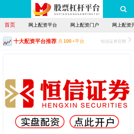
首页
网上配资平台
网上配资门户
网上配资
十大配资平台推荐
恒信证券官网
共
100
+平台