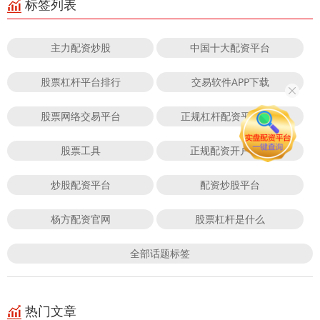
标签列表
主力配资炒股
中国十大配资平台
股票杠杆平台排行
交易软件APP下载
股票网络交易平台
正规杠杆配资平台app
股票工具
正规配资开户平台
炒股配资平台
配资炒股平台
杨方配资官网
股票杠杆是什么
全部话题标签
热门文章