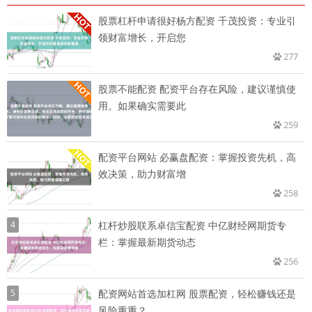
股票杠杆申请很好杨方配资 千茂投资：专业引
领财富增长，开启您
277
股票不能配资 配资平台存在风险，建议谨慎使
用。如果确实需要此
259
配资平台网站 必赢盘配资：掌握投资先机，高
效决策，助力财富增
258
4
杠杆炒股联系卓信宝配资 中亿财经网期货专
栏：掌握最新期货动态
256
5
配资网站首选加杠网 股票配资，轻松赚钱还是
风险重重？