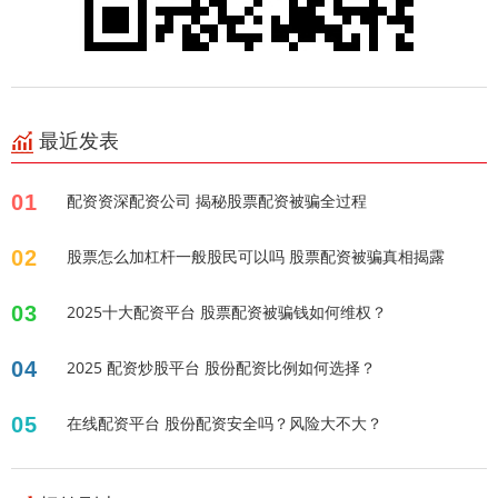
最近发表
01
配资资深配资公司 揭秘股票配资被骗全过程
02
股票怎么加杠杆一般股民可以吗 股票配资被骗真相揭露
03
2025十大配资平台 股票配资被骗钱如何维权？
04
2025 配资炒股平台 股份配资比例如何选择？
05
在线配资平台 股份配资安全吗？风险大不大？