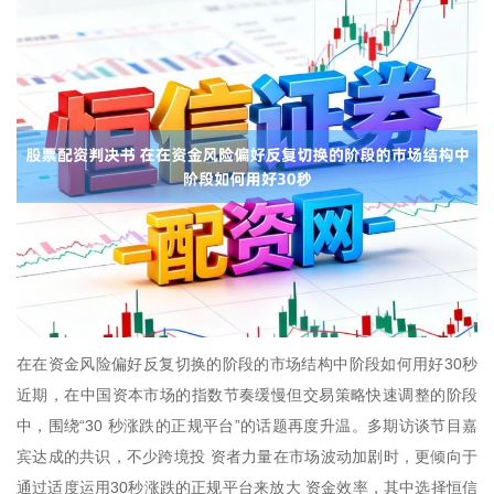
在在资金风险偏好反复切换的阶段的市场结构中阶段如何用好30秒
近期，在中国资本市场的指数节奏缓慢但交易策略快速调整的阶段
中，围绕“30 秒涨跌的正规平台”的话题再度升温。多期访谈节目嘉
宾达成的共识，不少跨境投 资者力量在市场波动加剧时，更倾向于
通过适度运用30秒涨跌的正规平台来放大 资金效率，其中选择恒信