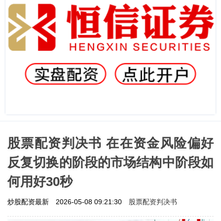
股票配资判决书 在在资金风险偏好
反复切换的阶段的市场结构中阶段如
何用好30秒
股票配资判决书
炒股配资最新
2026-05-08 09:21:30