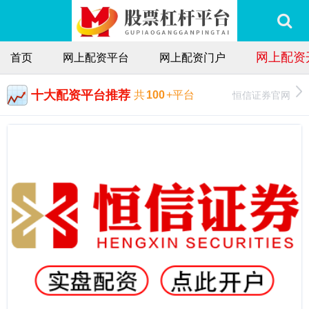
网上配资
首页
网上配资平台
网上配资门户
十大配资平台推荐
恒信证券官网
共
100
+平台