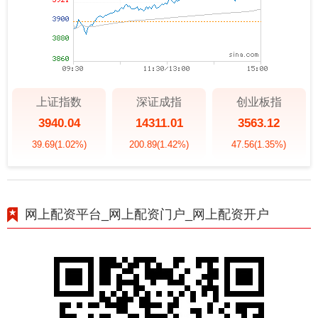
上证指数
深证成指
创业板指
3940.04
14311.01
3563.12
39.69
(1.02%)
200.89
(1.42%)
47.56
(1.35%)
网上配资平台_网上配资门户_网上配资开户