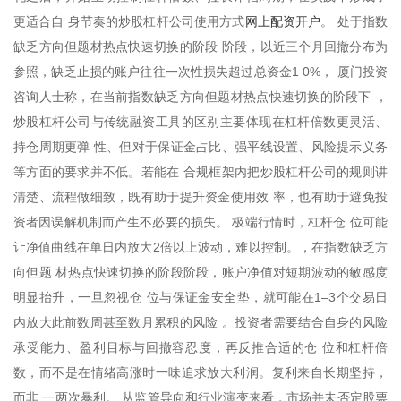
网上配资开户
更适合自 身节奏的炒股杠杆公司使用方式
。 处于指数
缺乏方向但题材热点快速切换的阶段 阶段，以近三个月回撤分布为
参照，缺乏止损的账户往往一次性损失超过总资金1 0%， 厦门投资
咨询人士称，在当前指数缺乏方向但题材热点快速切换的阶段下 ，
炒股杠杆公司与传统融资工具的区别主要体现在杠杆倍数更灵活、
持仓周期更弹 性、但对于保证金占比、强平线设置、风险提示义务
等方面的要求并不低。若能在 合规框架内把炒股杠杆公司的规则讲
清楚、流程做细致，既有助于提升资金使用效 率，也有助于避免投
资者因误解机制而产生不必要的损失。 极端行情时，杠杆仓 位可能
让净值曲线在单日内放大2倍以上波动，难以控制。，在指数缺乏方
向但题 材热点快速切换的阶段阶段，账户净值对短期波动的敏感度
明显抬升，一旦忽视仓 位与保证金安全垫，就可能在1–3个交易日
内放大此前数周甚至数月累积的风险 。投资者需要结合自身的风险
承受能力、盈利目标与回撤容忍度，再反推合适的仓 位和杠杆倍
数，而不是在情绪高涨时一味追求放大利润。复利来自长期坚持，
而非 一两次暴利。 从监管导向和行业演变来看，市场并未否定股票