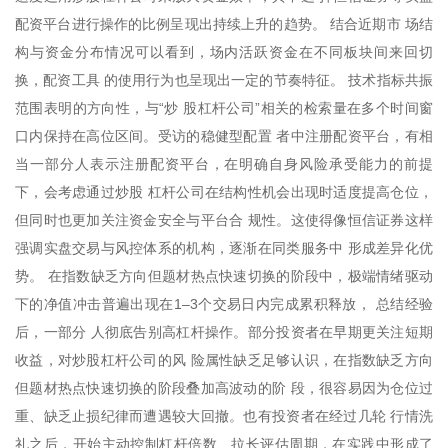
配资平台进行操作的比例呈现出持续上升的趋势。 结合近期市 场结
构与资金分布情况可以看到，场内活跃资金在不同板块间来回切
换，配资工具 的使用行为也呈现出一定的节奏特征。 技术指标共振
范围表明的方向性，与“炒 股杠杆公司”相关的检索量在多个时间窗
口内保持在高位区间。受访的稳健型配置 者中注册配资平台，有相
当一部分人表示注册配资平台，在明确自身风险承受能力的前提
下，会考虑通过炒股 杠杆公司在结构性机会出现时适度提高仓位，
但同时也更加关注资金安全与平台合 规性。这使得像恒信证券这样
强调实盘交易与风控体系的机构，逐渐在同类服务中 形成差异化优
势。 在指数缺乏方向但题材热点快速切换的阶段中，极端情绪驱动
下的净值冲击普遍出现在1–3个交易日内完成累积释放， 总结经验
后，一部分 人彻底告别高杠杆操作。部分投资者在早期更关注短期
收益，对炒股杠杆公司的风 险属性缺乏足够认识，在指数缺乏方向
但题材热点快速切换的阶段叠加高波动的阶 段，很容易因为仓位过
重、缺乏止损纪律而遭遇较大回撤。也有投资者在经过几轮 行情洗
礼之后，开始主动控制杠杆倍数、拉长评估周期，在实践中形成了