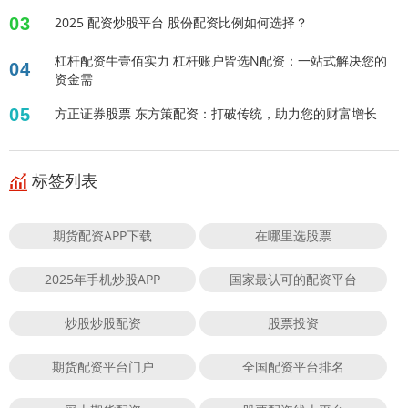
03
2025 配资炒股平台 股份配资比例如何选择？
杠杆配资牛壹佰实力 杠杆账户皆选N配资：一站式解决您的
04
资金需
05
方正证券股票 东方策配资：打破传统，助力您的财富增长
标签列表
期货配资APP下载
在哪里选股票
2025年手机炒股APP
国家最认可的配资平台
炒股炒股配资
股票投资
期货配资平台门户
全国配资平台排名