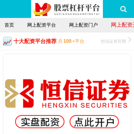
网上配资
首页
网上配资平台
网上配资门户
十大配资平台推荐
恒信证券官网
共
100
+平台